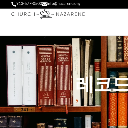
913-577-0500
info@nazarene.org
레코드