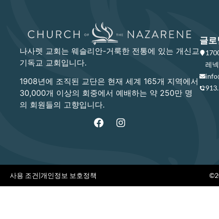
글로
나사렛 교회는 웨슬리안-거룩한 전통에 있는 개신교
17
기독교 교회입니다.
레넥사
info
1908년에 조직된 교단은 현재 세계 165개 지역에서
913
30,000개 이상의 회중에서 예배하는 약 250만 명
의 회원들의 고향입니다.
사용 조건
|
개인정보 보호정책
©20