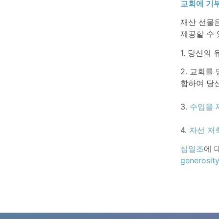
교회에 기
재산 선물은
제공할 수 
1. 당신의
2. 교회를
함하여 당
3.
수입을 
4.
자선 저
십일조
에 
generosit