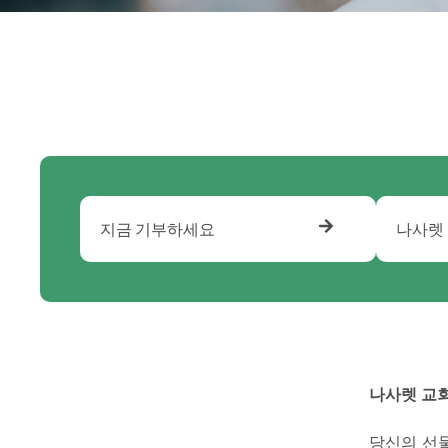
지금 기부하세요
나사렛
나사렛 교
당신의 선물