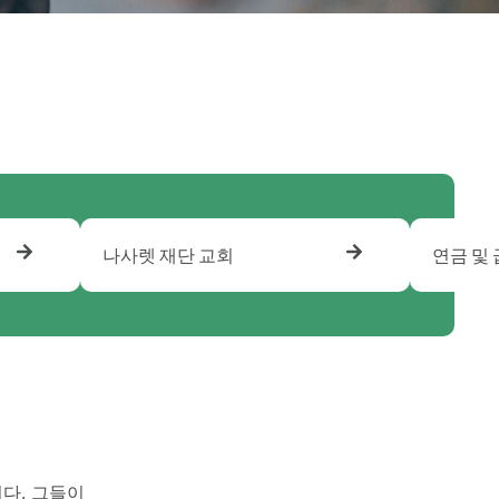
나사렛 재단 교회
연금 및
다. 그들이