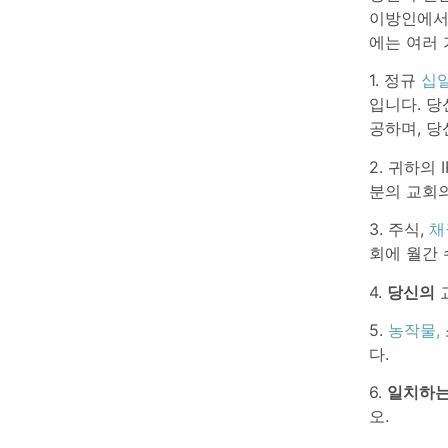
이방인에서
에는 여러 
1. 정규
십
입니다. 
공하며, 당
2. 귀하의
분의 교회의
3. 주식,
채
회에 월간
4.
당신의
교
5.
농작물
,
다.
6.
일치하는
오.