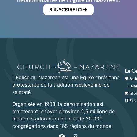
S'INSCRIRE ICI
Le C
L’Église du Nazaréen est une Église chrétienne
Park
protestante de la tradition wesleyenne-de
Lene
sainteté.
info
913
Organisée en 1908, la dénomination est
maintenant le foyer d’environ 2,5 millions de
membres adorant dans plus de 30 000
congrégations dans 165 régions du monde.