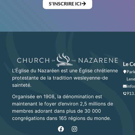
S'INSCRIRE ICI
Le C
L’Église du Nazaréen est une Église chrétienne
Park
protestante de la tradition wesleyenne-de
Lene
sainteté.
info
913
Organisée en 1908, la dénomination est
maintenant le foyer d’environ 2,5 millions de
membres adorant dans plus de 30 000
congrégations dans 165 régions du monde.