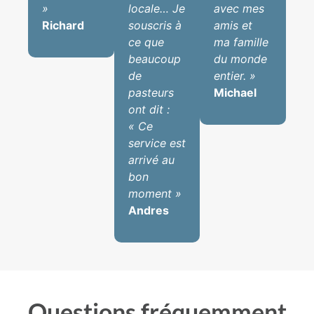
»
locale… Je
avec mes
Richard
souscris à
amis et
ce que
ma famille
beaucoup
du monde
de
entier. »
pasteurs
Michael
ont dit :
« Ce
service est
arrivé au
bon
moment »
Andres
Questions fréquemment