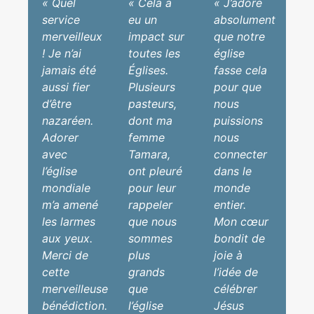
« Quel
« Cela a
« J’adore
service
eu un
absolument
merveilleux
impact sur
que notre
! Je n’ai
toutes les
église
jamais été
Églises.
fasse cela
aussi fier
Plusieurs
pour que
d’être
pasteurs,
nous
nazaréen.
dont ma
puissions
Adorer
femme
nous
avec
Tamara,
connecter
l’église
ont pleuré
dans le
mondiale
pour leur
monde
m’a amené
rappeler
entier.
les larmes
que nous
Mon cœur
aux yeux.
sommes
bondit de
Merci de
plus
joie à
cette
grands
l’idée de
merveilleuse
que
célébrer
bénédiction.
l’église
Jésus