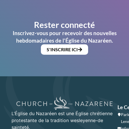
Rester connecté
Inscrivez-vous pour recevoir des nouvelles
hebdomadaires de l'Église du Nazaréen.
S'INSCRIRE ICI
Le C
L’Église du Nazaréen est une Église chrétienne
Park
protestante de la tradition wesleyenne-de
Lene
sainteté.
info