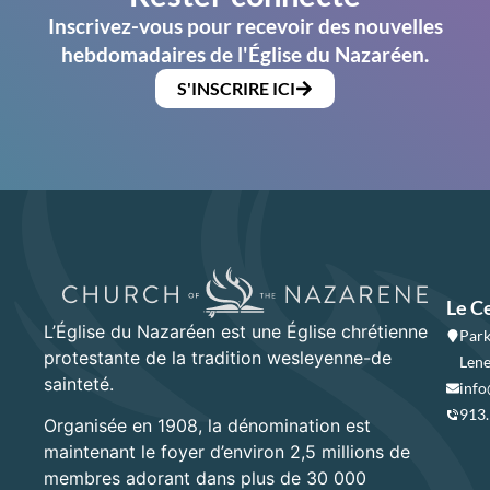
Inscrivez-vous pour recevoir des nouvelles
hebdomadaires de l'Église du Nazaréen.
S'INSCRIRE ICI
Le C
L’Église du Nazaréen est une Église chrétienne
Park
protestante de la tradition wesleyenne-de
Lene
sainteté.
info
913
Organisée en 1908, la dénomination est
maintenant le foyer d’environ 2,5 millions de
membres adorant dans plus de 30 000