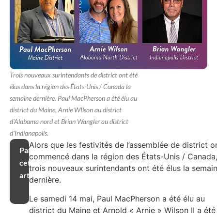
Trois nouveaux surintendants de district ont été
élus dans la région des États-Unis / Canada la
semaine dernière. Paul MacPherson a été élu au
district du Maine, Arnie WIlson au district
d'Alabama nord et Brian Wangler au district
d'Indianapolis.
Alors que les festivités de l’assemblée de district o
Partager
commencé dans la région des États-Unis / Canada
cet
trois nouveaux surintendants ont été élus la semai
article
dernière.
Le samedi 14 mai, Paul MacPherson a été élu au
district du Maine et Arnold « Arnie » Wilson II a été