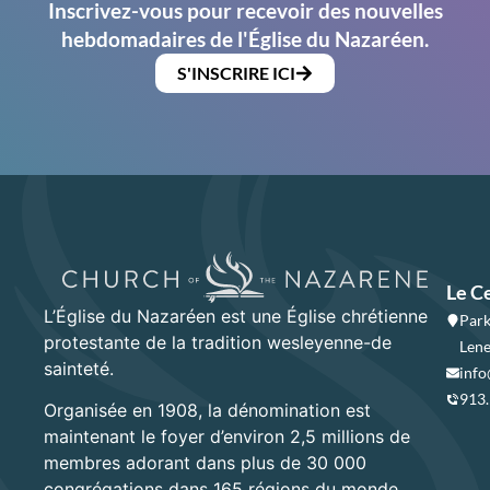
Inscrivez-vous pour recevoir des nouvelles
hebdomadaires de l'Église du Nazaréen.
S'INSCRIRE ICI
Le C
L’Église du Nazaréen est une Église chrétienne
Park
protestante de la tradition wesleyenne-de
Lene
sainteté.
info
913
Organisée en 1908, la dénomination est
maintenant le foyer d’environ 2,5 millions de
membres adorant dans plus de 30 000
congrégations dans 165 régions du monde.