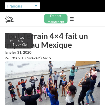
Français
Donner
maintenant
Tout-Terrain 4×4 fait un
Retour
aux
impact au Mexique
Nouvelles
janvier 31, 2020
Par :
NOUVELLES NAZARÉENNES