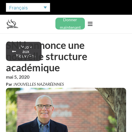
Français
Donner
maintenant
SNU annonce une
Retour
aux
nouvelle structure
Nouvelles
académique
mai 5, 2020
Par :
NOUVELLES NAZARÉENNES