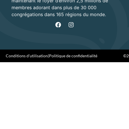
maintenant le foyer d’environ 2,5 millions de
membres adorant dans plus de 30 000
congrégations dans 165 régions du monde.
Conditions d'utilisation
|
Politique de confidentialité
©20