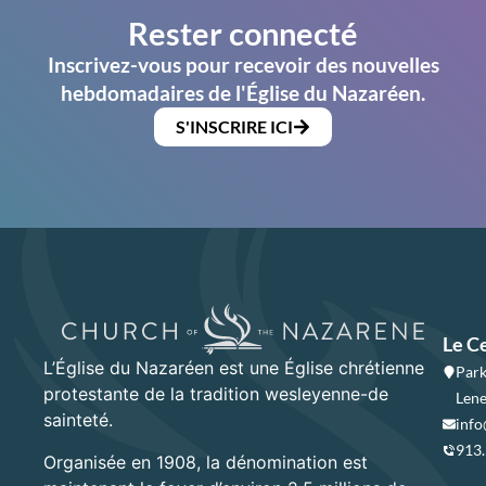
Rester connecté
Inscrivez-vous pour recevoir des nouvelles
hebdomadaires de l'Église du Nazaréen.
S'INSCRIRE ICI
Le C
L’Église du Nazaréen est une Église chrétienne
Park
protestante de la tradition wesleyenne-de
Lene
sainteté.
info
913
Organisée en 1908, la dénomination est