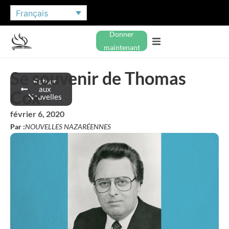
Français
Donner
maintenant
Se souvenir de Thomas
Retour
aux
Cox
Nouvelles
février 6, 2020
Par :
NOUVELLES NAZARÉENNES