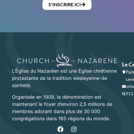
S'INSCRIRE ICI
Le C
L’Église du Nazaréen est une Église chrétienne
Park
protestante de la tradition wesleyenne-de
Lene
sainteté.
info
913
Organisée en 1908, la dénomination est
maintenant le foyer d’environ 2,5 millions de
membres adorant dans plus de 30 000
congrégations dans 165 régions du monde.