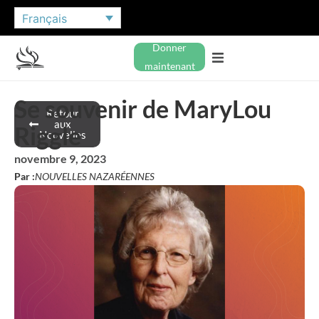
Français
Donner
maintenant
Se souvenir de MaryLou
Retour
aux
Riggle
Nouvelles
novembre 9, 2023
Par :
NOUVELLES NAZARÉENNES