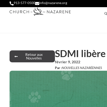
913-577-0500
info@nazarene.org
Q
SDMI libère
Retour aux
Nouvelles
février 9, 2022
Par :
NOUVELLES NAZARÉENNES