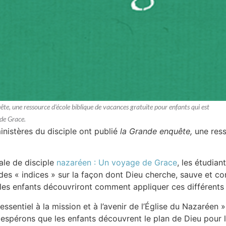
ête, une ressource d'école biblique de vacances gratuite pour enfants qui est
 de Grace.
inistères du disciple ont publié
la Grande enquête,
une ress
iale de disciple
nazaréen : Un voyage de Grace
, les étudia
 des « indices » sur la façon dont Dieu cherche, sauve et cond
, les enfants découvriront comment appliquer ces différents 
essentiel à la mission et à l’avenir de l’Église du Nazaréen »
 espérons que les enfants découvrent le plan de Dieu pour l