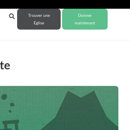
Trouver une
Donner
Église
maintenant
te