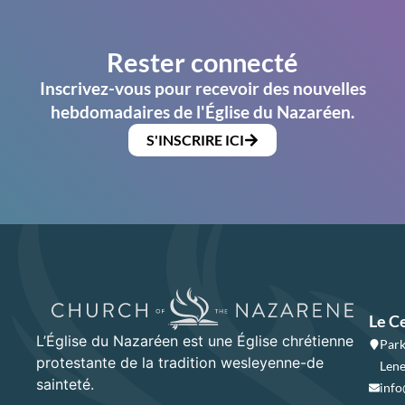
Rester connecté
Inscrivez-vous pour recevoir des nouvelles
hebdomadaires de l'Église du Nazaréen.
S'INSCRIRE ICI
Le C
L’Église du Nazaréen est une Église chrétienne
Park
protestante de la tradition wesleyenne-de
Lene
sainteté.
info