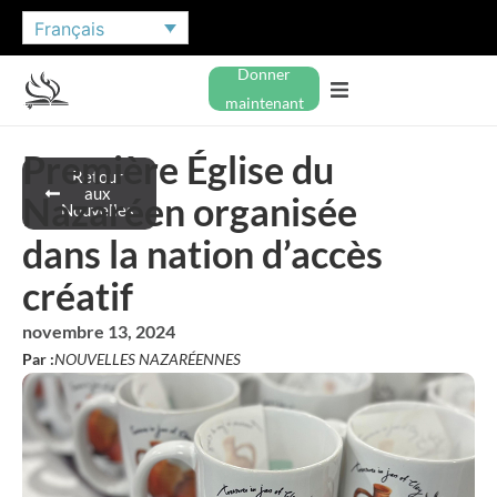
Français
Donner
maintenant
Première Église du
Retour
aux
Nazaréen organisée
Nouvelles
dans la nation d’accès
créatif
novembre 13, 2024
Par :
NOUVELLES NAZARÉENNES