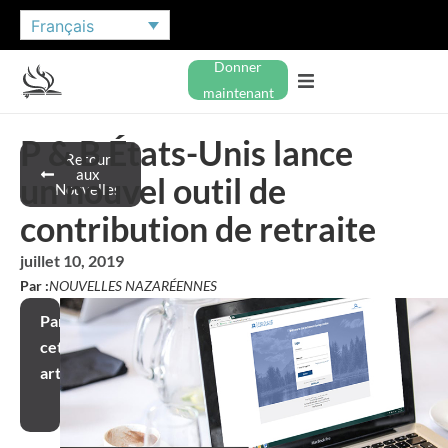
Français
Donner
maintenant
P & B États-Unis lance
Retour
aux
un nouvel outil de
Nouvelles
contribution de retraite
juillet 10, 2019
Par :
NOUVELLES NAZARÉENNES
Partager
cet
article