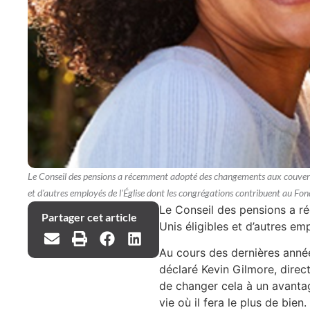
Le Conseil des pensions a récemment adopté des changements aux couvertur
et d'autres employés de l'Église dont les congrégations contribuent au Fon
Le Conseil des pensions a r
Partager cet article
Unis éligibles et d’autres em
Au cours des dernières année
déclaré Kevin Gilmore, direc
de changer cela à un avantag
vie où il fera le plus de bien