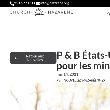
913-577-0500
info@nazarene.org
Q
P & B États-
Retour aux
Nouvelles
pour les min
mai 14, 2021
Par :
NOUVELLES NAZARÉENNES