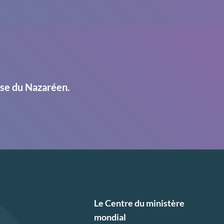
ise du Nazaréen.
Le Centre du ministère
mondial