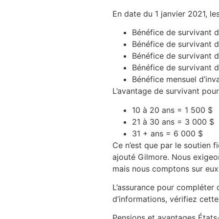
En date du 1 janvier 2021, le
Bénéfice de survivant d
Bénéfice de survivant d
Bénéfice de survivant d
Bénéfice de survivant d
Bénéfice mensuel d’inva
L’avantage de survivant pour 
10 à 20 ans = 1 500 $
21 à 30 ans = 3 000 $
31 + ans = 6 000 $
Ce n’est que par le soutien 
ajouté Gilmore. Nous exigeons
mais nous comptons sur eux 
L’assurance pour compléter c
d’informations, vérifiez cett
Pensions et avantages États