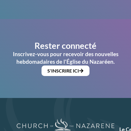
Rester connecté
Inscrivez-vous pour recevoir des nouvelles
hebdomadaires de l'Église du Nazaréen.
S'INSCRIRE ICI
Le C