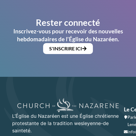
Rester connecté
Inscrivez-vous pour recevoir des nouvelles
hebdomadaires de l'Église du Nazaréen.
S'INSCRIRE ICI
Le C
L’Église du Nazaréen est une Église chrétienne
Park
protestante de la tradition wesleyenne-de
Lene
sainteté.
info