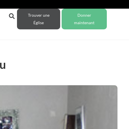
Trouver une
Donner
Église
maintenant
au