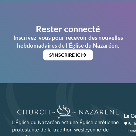
Rester connecté
Inscrivez-vous pour recevoir des nouvelles
hebdomadaires de l'Église du Nazaréen.
S'INSCRIRE ICI
Le C
L’Église du Nazaréen est une Église chrétienne
Park
protestante de la tradition wesleyenne-de
Lene