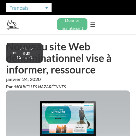
Français
Donner
maintenant
Nouveau site Web
Retour
aux
dénominationnel vise à
Nouvelles
informer, ressource
janvier 24, 2020
Par :
NOUVELLES NAZARÉENNES