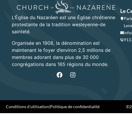
Le C
L’Église du Nazaréen est une Église chrétienne
Park
protestante de la tradition wesleyenne-de
Lene
sainteté.
info
913
Organisée en 1908, la dénomination est
maintenant le foyer d’environ 2,5 millions de
membres adorant dans plus de 30 000
congrégations dans 165 régions du monde.
Conditions d'utilisation
|
Politique de confidentialité
©20