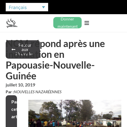
Français
Donner
maintenant
NCM répond après une
Retour
aux
inondation en
Nouvelles
Papouasie-Nouvelle-
Guinée
juillet 10, 2019
Par :
NOUVELLES NAZARÉENNES
Partager
cet
article