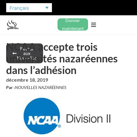
Français
Donner
maintenant
NCAA accepte trois
Retour
aux
universités nazaréennes
Nouvelles
dans l’adhésion
décembre 18, 2019
Par :
NOUVELLES NAZARÉENNES