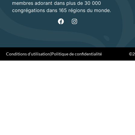
membres adorant dans plus de 30 000
congrégations dans 165 régions du monde.
Conditions d'utilisation
|
Politique de confidentialité
©20