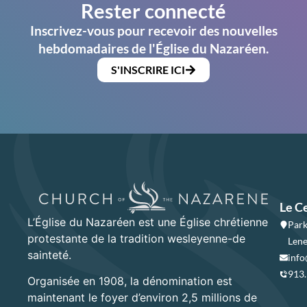
Rester connecté
Inscrivez-vous pour recevoir des nouvelles
hebdomadaires de l'Église du Nazaréen.
S'INSCRIRE ICI
Le C
L’Église du Nazaréen est une Église chrétienne
Park
protestante de la tradition wesleyenne-de
Lene
sainteté.
info
913
Organisée en 1908, la dénomination est
maintenant le foyer d’environ 2,5 millions de