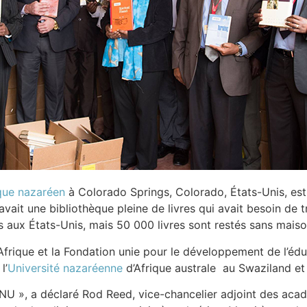
ique nazaréen
à Colorado Springs, Colorado, États-Unis, est 
 avait une bibliothèque pleine de livres qui avait besoin de
s aux États-Unis, mais 50 000 livres sont restés sans maiso
’Afrique et la Fondation unie pour le développement de l’éduc
l’
Université nazaréenne
d’Afrique australe au Swaziland e
U », a déclaré Rod Reed, vice-chancelier adjoint des acadé