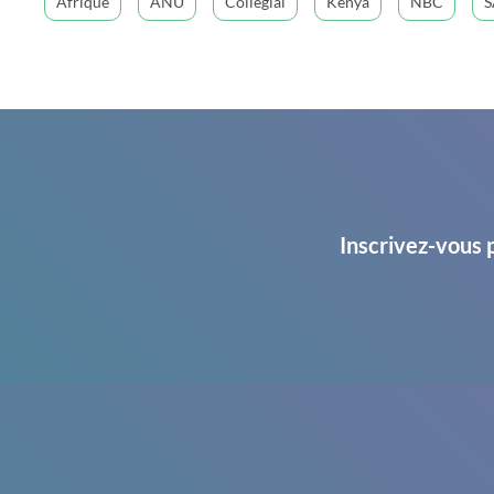
Afrique
ANU
Collégial
Kenya
NBC
Inscrivez-vous 