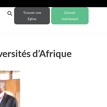
Trouver une
Donner
Église
maintenant
versités d’Afrique