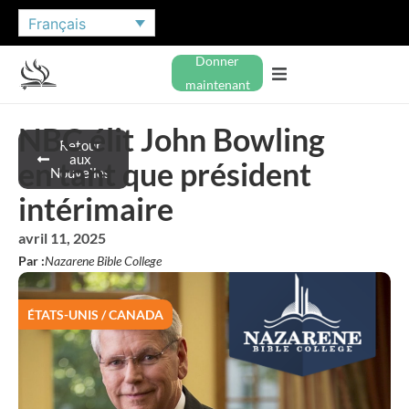
Français
Donner
maintenant
NBC élit John Bowling
Retour
aux
en tant que président
Nouvelles
intérimaire
avril 11, 2025
Par :
Nazarene Bible College
ÉTATS-UNIS / CANADA