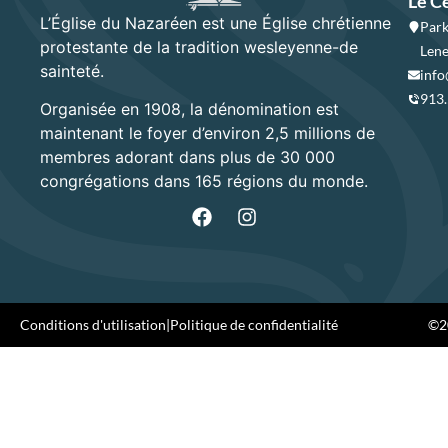
Le C
L’Église du Nazaréen est une Église chrétienne
Park
protestante de la tradition wesleyenne-de
Lene
sainteté.
info
913
Organisée en 1908, la dénomination est
maintenant le foyer d’environ 2,5 millions de
membres adorant dans plus de 30 000
congrégations dans 165 régions du monde.
Conditions d'utilisation
|
Politique de confidentialité
©20