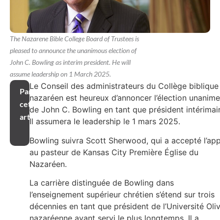
The Nazarene Bible College Board of Trustees is
pleased to announce the unanimous election of
John C. Bowling as interim president. He will
assume leadership on 1 March 2025.
Le Conseil des administrateurs du Collège biblique
Partager
nazaréen est heureux d’annoncer l’élection unanime
cet
de John C. Bowling en tant que président intérimair
article
Il assumera le leadership le 1 mars 2025.
Bowling suivra Scott Sherwood, qui a accepté l’app
au pasteur de Kansas City Première Église du
Nazaréen.
La carrière distinguée de Bowling dans
l’enseignement supérieur chrétien s’étend sur trois
décennies en tant que président de l’Université Oli
nazaréenne ayant servi le plus longtemps. Il a