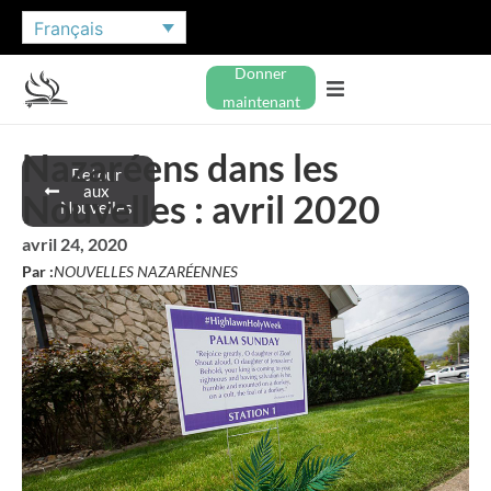
Français
Donner
maintenant
Nazaréens dans les
Retour
aux
Nouvelles : avril 2020
Nouvelles
avril 24, 2020
Par :
NOUVELLES NAZARÉENNES