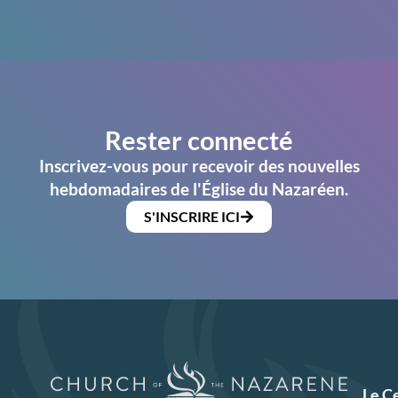
Rester connecté
Inscrivez-vous pour recevoir des nouvelles
hebdomadaires de l'Église du Nazaréen.
S'INSCRIRE ICI
Le C