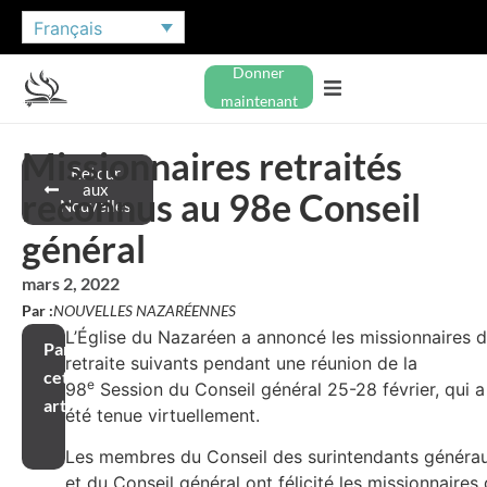
Français
Donner
maintenant
Missionnaires retraités
Retour
aux
reconnus au 98e Conseil
Nouvelles
général
mars 2, 2022
Par :
NOUVELLES NAZARÉENNES
L’Église du Nazaréen a annoncé les missionnaires 
Partager
retraite suivants pendant une réunion de la
cet
e
98
Session du Conseil général 25-28 février, qui a
article
été tenue virtuellement.
Les membres du Conseil des surintendants généra
et du Conseil général ont félicité les missionnaires