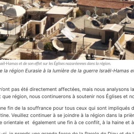
sraël-Hamas et de son effet sur les Églises nazaréennes dans la région.
e la région Eurasie à la lumière de la guerre Israël-Hamas e
 n’ont pas été directement affectées, mais nous analysons l
nt que région, nous continuerons à soutenir nos Églises et n
une fin de la souffrance pour tous ceux qui sont impliqués
tine. Veuillez continuer à se joindre à la région dans la priè
rientale et également une fin à ce conflit, à la haine et à
 je prends une grande force de la Parole de Dieu et de la 