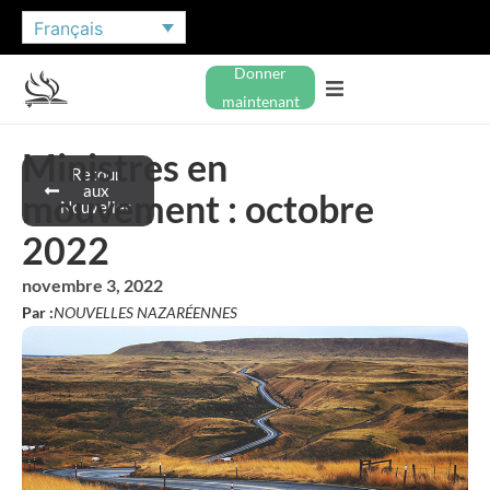
Français
Donner
maintenant
Ministres en
Retour
aux
mouvement : octobre
Nouvelles
2022
novembre 3, 2022
Par :
NOUVELLES NAZARÉENNES