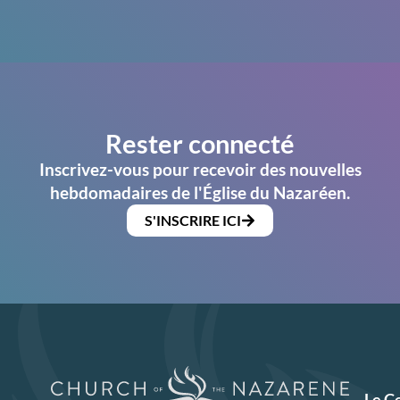
Rester connecté
Inscrivez-vous pour recevoir des nouvelles
hebdomadaires de l'Église du Nazaréen.
S'INSCRIRE ICI
Le C