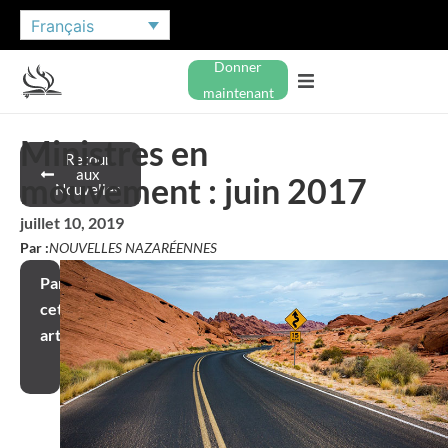
Français
Donner
maintenant
Ministres en
Retour
aux
mouvement : juin 2017
Nouvelles
juillet 10, 2019
Par :
NOUVELLES NAZARÉENNES
Partager
cet
article