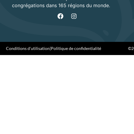
congrégations dans 165 régions du monde.
Conditions d'utilisation
|
Politique de confidentialité
©20