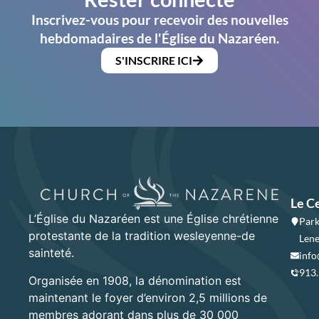
Inscrivez-vous pour recevoir des nouvelles
hebdomadaires de l'Église du Nazaréen.
S'INSCRIRE ICI
Le C
L’Église du Nazaréen est une Église chrétienne
Park
protestante de la tradition wesleyenne-de
Lene
sainteté.
info
913
Organisée en 1908, la dénomination est
maintenant le foyer d’environ 2,5 millions de
membres adorant dans plus de 30 000