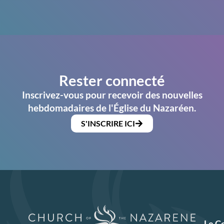
Rester connecté
Inscrivez-vous pour recevoir des nouvelles
hebdomadaires de l'Église du Nazaréen.
S'INSCRIRE ICI
Le C