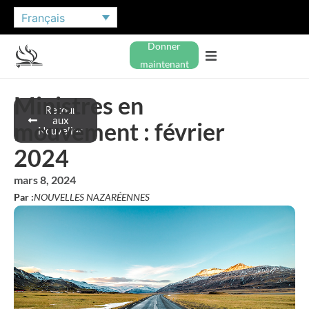
Français
Donner
maintenant
Ministres en
Retour
aux
mouvement : février
Nouvelles
2024
mars 8, 2024
Par :
NOUVELLES NAZARÉENNES