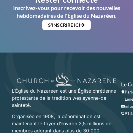
Inscrivez-vous pour recevoir des nouvelles
hebdomadaires de l'Église du Nazaréen.
S'INSCRIRE ICI
Le C
L’Église du Nazaréen est une Église chrétienne
Park
protestante de la tradition wesleyenne-de
Lene
sainteté.
info
913
Organisée en 1908, la dénomination est
maintenant le foyer d’environ 2,5 millions de
membres adorant dans plus de 30 000