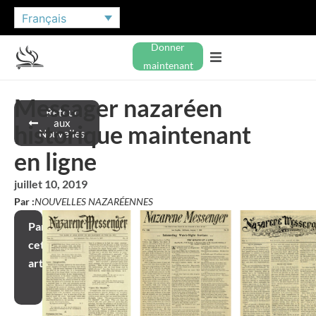
Français
Donner
maintenant
Messager nazaréen
Retour
aux
historique maintenant
Nouvelles
en ligne
juillet 10, 2019
Par :
NOUVELLES NAZARÉENNES
Partager
cet
article