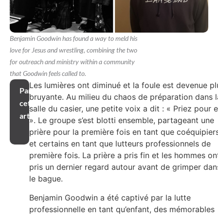
Benjamin Goodwin has found a way to meld his
love for Jesus and wrestling, combining the two
for outreach and ministry within a community
that Goodwin feels called to.
Les lumières ont diminué et la foule est devenue pl
Partager
bruyante. Au milieu du chaos de préparation dans l
cet
salle du casier, une petite voix a dit : « Priez pour 
article
». Le groupe s’est blotti ensemble, partageant une
prière pour la première fois en tant que coéquipier
et certains en tant que lutteurs professionnels de
première fois. La prière a pris fin et les hommes on
pris un dernier regard autour avant de grimper dan
le bague.
Benjamin Goodwin a été captivé par la lutte
professionnelle en tant qu’enfant, des mémorables