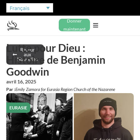
Français
Donner
maintenant
Lutte pour Dieu :
Retour
aux
Histoire de Benjamin
Nouvelles
Goodwin
avril 16, 2025
Par :
Emily Zamora for Eurasia Region Church of the Nazarene
EURASIE