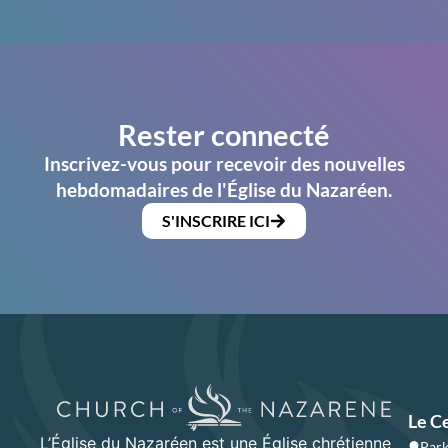
Rester connecté
Inscrivez-vous pour recevoir des nouvelles
hebdomadaires de l'Église du Nazaréen.
S'INSCRIRE ICI
Le C
L’Église du Nazaréen est une Église chrétienne
Park