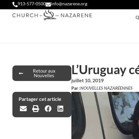
913-577-0500
info@nazarene.org
Q
L’Uruguay cé
Retour aux
Nouvelles
juillet 10, 2019
Par :
NOUVELLES NAZARÉENNES
Partager cet article