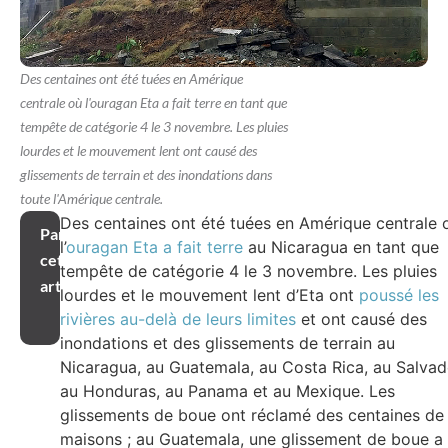
Des centaines ont été tuées en Amérique
centrale où l'ouragan Eta a fait terre en tant que
tempête de catégorie 4 le 3 novembre. Les pluies
lourdes et le mouvement lent ont causé des
glissements de terrain et des inondations dans
toute l'Amérique centrale.
Des centaines ont été tuées en Amérique centrale 
Partager
l’
ouragan Eta a fait terre
au Nicaragua en tant que
cet
tempête de catégorie 4 le 3 novembre. Les pluies
article
lourdes et le mouvement lent d’Eta ont
poussé les
rivières au-delà de leurs limites
et ont causé des
inondations et des glissements de terrain au
Nicaragua, au Guatemala, au Costa Rica, au Salvad
au Honduras, au Panama et au Mexique. Les
glissements de boue ont réclamé des centaines de
maisons ; au Guatemala, une glissement de boue a