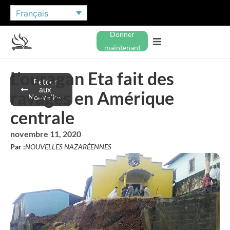
Français
Donner
maintenant
L’ouragan Eta fait des
Retour
aux
ravages en Amérique
Nouvelles
centrale
novembre 11, 2020
Par :
NOUVELLES NAZARÉENNES