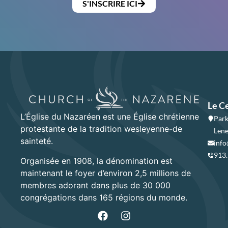
S'INSCRIRE ICI
Le C
L’Église du Nazaréen est une Église chrétienne
Park
protestante de la tradition wesleyenne-de
Lene
sainteté.
info
913
Organisée en 1908, la dénomination est
maintenant le foyer d’environ 2,5 millions de
membres adorant dans plus de 30 000
congrégations dans 165 régions du monde.