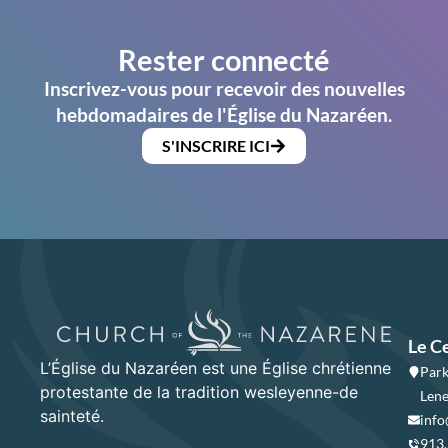
Rester connecté
Inscrivez-vous pour recevoir des nouvelles
hebdomadaires de l'Église du Nazaréen.
S'INSCRIRE ICI
Le C
L’Église du Nazaréen est une Église chrétienne
Park
protestante de la tradition wesleyenne-de
Lene
sainteté.
info
913