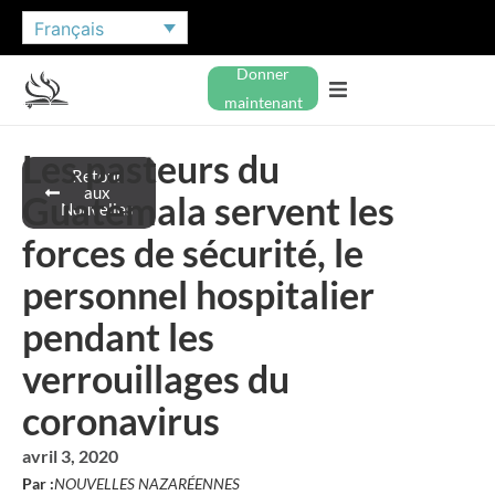
Français
Donner
maintenant
Les pasteurs du
Retour
aux
Guatemala servent les
Nouvelles
forces de sécurité, le
personnel hospitalier
pendant les
verrouillages du
coronavirus
avril 3, 2020
Par :
NOUVELLES NAZARÉENNES