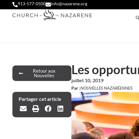
913-577-0500
info@nazarene.org
Q
Les opportun
Retour aux
Nouvelles
juillet 10, 2019
Par :
NOUVELLES NAZARÉENNES
Partager cet article