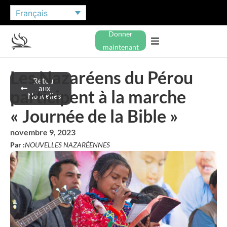
Français
Donner
maintenant
Les Nazaréens du Pérou
Retour
aux
participent à la marche
Nouvelles
« Journée de la Bible »
novembre 9, 2023
Par :
NOUVELLES NAZARÉENNES