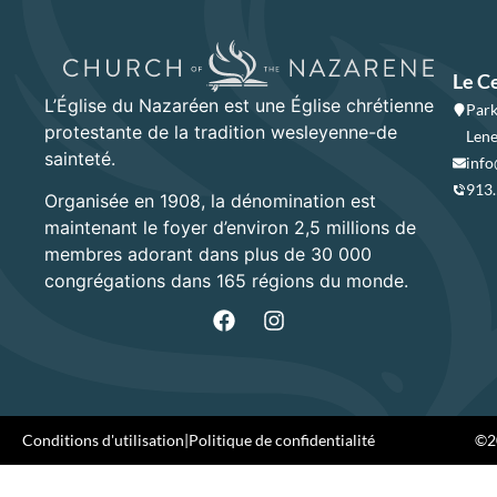
Le C
L’Église du Nazaréen est une Église chrétienne
Park
protestante de la tradition wesleyenne-de
Lene
sainteté.
info
913
Organisée en 1908, la dénomination est
maintenant le foyer d’environ 2,5 millions de
membres adorant dans plus de 30 000
congrégations dans 165 régions du monde.
Conditions d'utilisation
|
Politique de confidentialité
©20