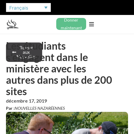
Français
Donner
maintenant
Les étudiants
Retour
aux
s’engagent dans le
Nouvelles
ministère avec les
autres dans plus de 200
sites
décembre 17, 2019
Par :
NOUVELLES NAZARÉENNES