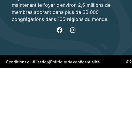
maintenant le foyer d’environ 2,5 millions de
membres adorant dans plus de 30 000
congrégations dans 165 régions du monde.
Conditions d'utilisation
|
Politique de confidentialité
©20