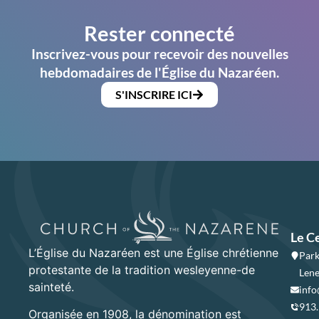
Rester connecté
Inscrivez-vous pour recevoir des nouvelles
hebdomadaires de l'Église du Nazaréen.
S'INSCRIRE ICI
Le C
L’Église du Nazaréen est une Église chrétienne
Park
protestante de la tradition wesleyenne-de
Lene
sainteté.
info
913
Organisée en 1908, la dénomination est