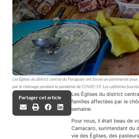
Les Églises du district central du Paraguay ont formé un partenariat pour c
par le chômage pendant la pandémie de COVID-19. Les cafétérias fourniss
Les Églises du district cent
Partager cet article
familles affectées par le ch
semaine.
Pour nous, il était beau de 
Camacaro, surintendant du di
vie des Églises, des pasteurs