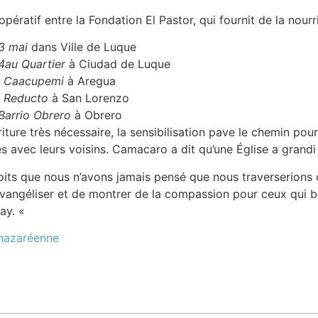
pératif entre la Fondation El Pastor, qui fournit de la nourri
3 mai
dans Ville de Luque
4au Quartier
à Ciudad de Luque
de Caacupemi
à Aregua
e Reducto
à San Lorenzo
Barrio Obrero
à Obrero
iture très nécessaire, la sensibilisation pave le chemin pour 
s avec leurs voisins. Camacaro a dit qu’une Église a grandi
its que nous n’avons jamais pensé que nous traverserions 
évangéliser et de montrer de la compassion pour ceux qui b
uay. «
 nazaréenne