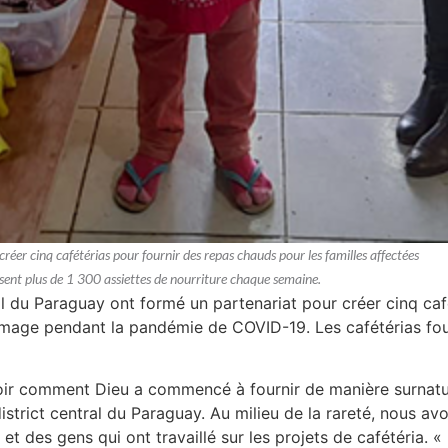
réer cinq cafétérias pour fournir des repas chauds pour les familles affectées
ent plus de 1 300 assiettes de nourriture chaque semaine.
ral du Paraguay ont formé un partenariat pour créer cinq ca
ômage pendant la pandémie de COVID-19. Les cafétérias fou
voir comment Dieu a commencé à fournir de manière surnatur
strict central du Paraguay. Au milieu de la rareté, nous avo
 et des gens qui ont travaillé sur les projets de cafétéria. «