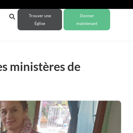
Trouver une
Donner
Église
maintenant
es ministères de