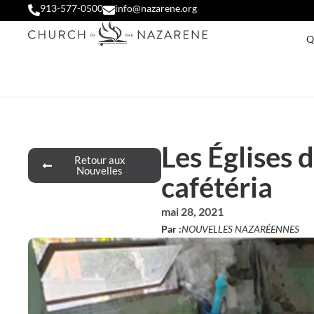
913-577-0500
info@nazarene.org
Q
Les Églises 
Retour aux
Nouvelles
cafétéria
mai 28, 2021
Par :
NOUVELLES NAZARÉENNES