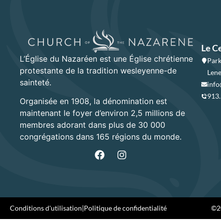
Le C
L’Église du Nazaréen est une Église chrétienne
Park
protestante de la tradition wesleyenne-de
Lene
sainteté.
info
913
Organisée en 1908, la dénomination est
maintenant le foyer d’environ 2,5 millions de
membres adorant dans plus de 30 000
congrégations dans 165 régions du monde.
Conditions d'utilisation
|
Politique de confidentialité
©20