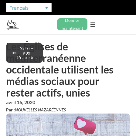
Français
Donner
maintenant
Les Églises de
Retour
aux
méditerranéenne
Nouvelles
occidentale utilisent les
médias sociaux pour
rester actifs, unies
avril 16, 2020
Par :
NOUVELLES NAZARÉENNES