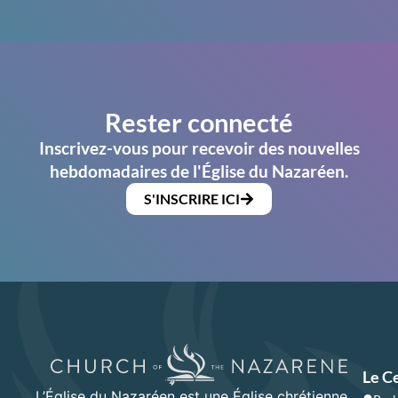
Rester connecté
Inscrivez-vous pour recevoir des nouvelles
hebdomadaires de l'Église du Nazaréen.
S'INSCRIRE ICI
Le C
L’Église du Nazaréen est une Église chrétienne