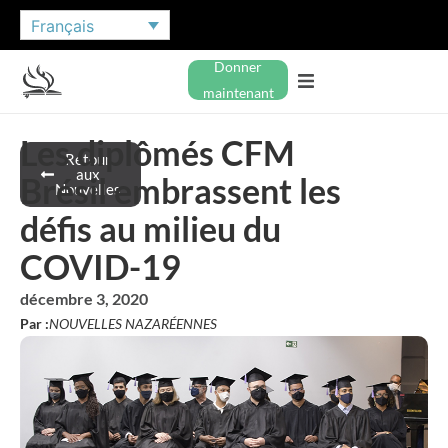
Français
Donner
maintenant
Les diplômés CFM
Retour
aux
Brésil embrassent les
Nouvelles
défis au milieu du
COVID-19
décembre 3, 2020
Par :
NOUVELLES NAZARÉENNES