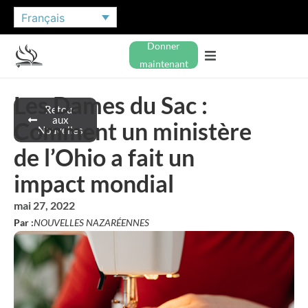
Français
Donner
maintenant
Les Dames du Sac :
Retour
aux
Comment un ministère
Nouvelles
de l’Ohio a fait un
impact mondial
mai 27, 2022
Par :
NOUVELLES NAZARÉENNES