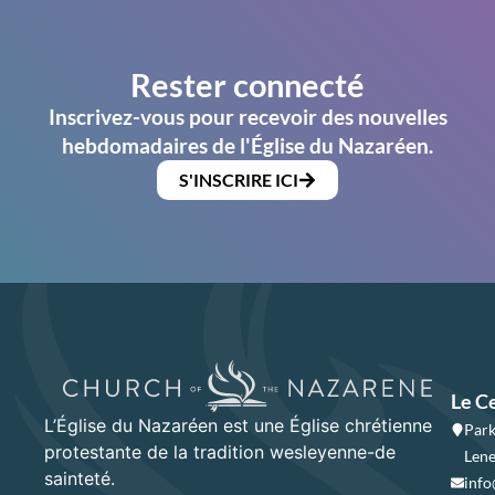
Rester connecté
Inscrivez-vous pour recevoir des nouvelles
hebdomadaires de l'Église du Nazaréen.
S'INSCRIRE ICI
Le C
L’Église du Nazaréen est une Église chrétienne
Park
protestante de la tradition wesleyenne-de
Lene
sainteté.
info