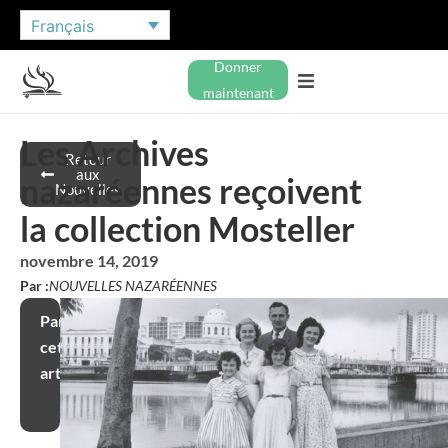
Français
Donner
maintenant
Les Archives
Retour
aux
nazaréennes reçoivent
Nouvelles
la collection Mosteller
novembre 14, 2019
Par :
NOUVELLES NAZARÉENNES
Partager
cet
article