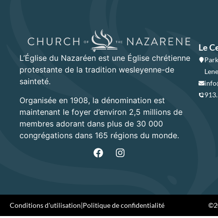
Le C
L’Église du Nazaréen est une Église chrétienne
Park
protestante de la tradition wesleyenne-de
Lene
sainteté.
info
913
Organisée en 1908, la dénomination est
maintenant le foyer d’environ 2,5 millions de
membres adorant dans plus de 30 000
congrégations dans 165 régions du monde.
Conditions d'utilisation
|
Politique de confidentialité
©20