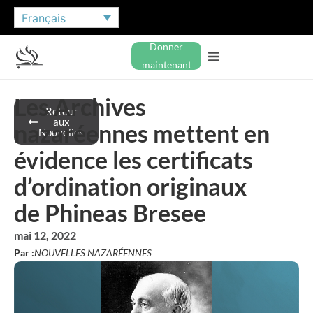
Français
Donner
maintenant
Les Archives
Retour
aux
nazaréennes mettent en
Nouvelles
évidence les certificats
d’ordination originaux
de Phineas Bresee
mai 12, 2022
Par :
NOUVELLES NAZARÉENNES