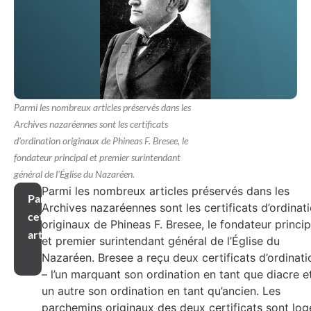
Parmi les nombreux articles préservés dans les
Archives nazaréennes sont les certificats
d'ordination originaux de Phineas F. Bresee, le
fondateur principal et premier surintendant
général de l'Église du Nazaréen.
Parmi les nombreux articles préservés dans les
Partager
Archives nazaréennes sont les certificats d’ordinat
cet
originaux de Phineas F. Bresee, le fondateur princip
article
et premier surintendant général de l’Église du
Nazaréen. Bresee a reçu deux certificats d’ordinati
– l’un marquant son ordination en tant que diacre e
un autre son ordination en tant qu’ancien. Les
parchemins originaux des deux certificats sont log