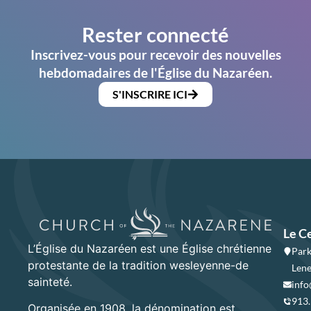
Rester connecté
Inscrivez-vous pour recevoir des nouvelles
hebdomadaires de l'Église du Nazaréen.
S'INSCRIRE ICI
Le C
L’Église du Nazaréen est une Église chrétienne
Park
protestante de la tradition wesleyenne-de
Lene
sainteté.
info
913
Organisée en 1908, la dénomination est