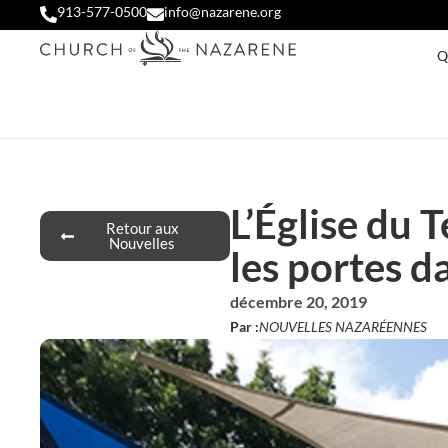
913-577-0500
info@nazarene.org
Q
L’Église du 
Retour aux
Nouvelles
les portes 
décembre 20, 2019
Par :
NOUVELLES NAZARÉENNES