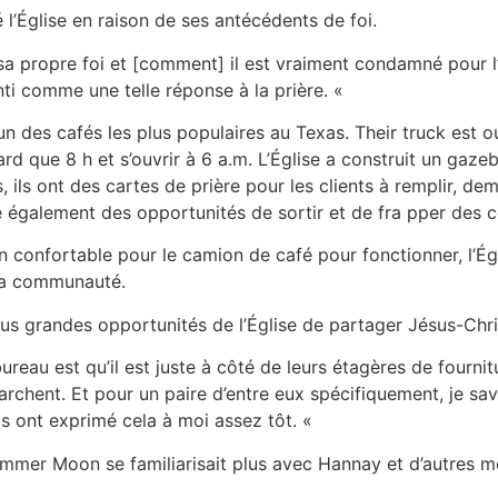
é l’Église en raison de ses antécédents de foi.
sa propre foi et [comment] il est vraiment condamné pour l’
nti comme une telle réponse à la prière. «
n des cafés les plus populaires au Texas. Their truck est 
tard que 8 h et s’ouvrir à 6 a.m. L’Église a construit un gazeb
es, ils ont des cartes de prière pour les clients à remplir, 
e également des opportunités de sortir et de fra pper des 
n confortable pour le camion de café pour fonctionner, l’É
la communauté.
lus grandes opportunités de l’Église de partager Jésus-Chri
reau est qu’il est juste à côté de leurs étagères de fournit
marchent. Et pour un paire d’entre eux spécifiquement, je s
ils ont exprimé cela à moi assez tôt. «
mmer Moon se familiarisait plus avec Hannay et d’autres me