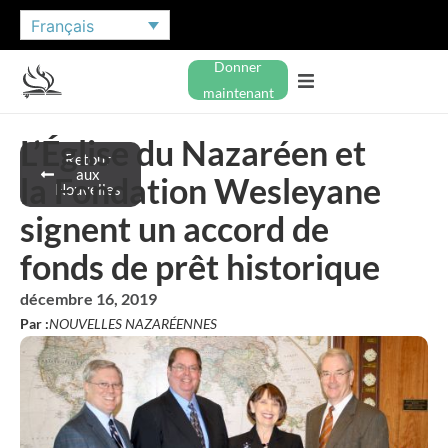
Français
Donner
maintenant
L’Église du Nazaréen et
Retour
aux
la Fondation Wesleyane
Nouvelles
signent un accord de
fonds de prêt historique
décembre 16, 2019
Par :
NOUVELLES NAZARÉENNES