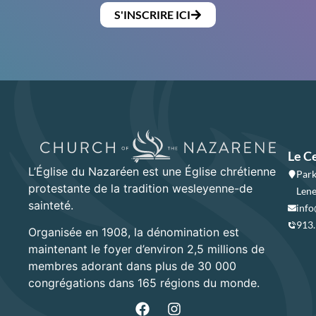
S'INSCRIRE ICI
Le C
L’Église du Nazaréen est une Église chrétienne
Park
protestante de la tradition wesleyenne-de
Lene
sainteté.
info
913
Organisée en 1908, la dénomination est
maintenant le foyer d’environ 2,5 millions de
membres adorant dans plus de 30 000
congrégations dans 165 régions du monde.