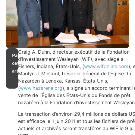
Craig A. Dunn, directeur exécutif de la Fondation
Partager
d’investissement Wesleyan (WIF), avec siège à
cet
Fishers, Indiana, États-Unis, (
www.wifonline.com
), 
article
Marilyn J. McCool, trésorier général de l’Église du
Nazaréen à Lenexa, Kansas, États-Unis,
(
www.nazarene.org
), a signé un accord terminant l
vente de l’Église des États-Unis du Fonds de prêt
nazaréen à la Fondation d’investissement Wesley
La transaction d’environ 29,4 millions de dollars U
est efficace le 1 juin 2011 et tous les fichiers de prê
actuels et archivés seront transférés au WIF le 9 ju