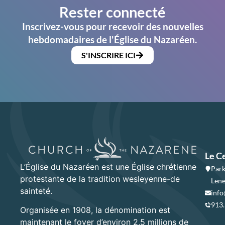
Rester connecté
Inscrivez-vous pour recevoir des nouvelles
hebdomadaires de l'Église du Nazaréen.
S'INSCRIRE ICI
Le C
L’Église du Nazaréen est une Église chrétienne
Park
protestante de la tradition wesleyenne-de
Lene
sainteté.
info
913
Organisée en 1908, la dénomination est
maintenant le foyer d’environ 2,5 millions de