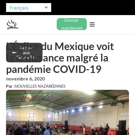
Français
Donner
maintenant
L’Église du Mexique voit
Retour
aux
la croissance malgré la
Nouvelles
pandémie COVID-19
novembre 6, 2020
Par :
NOUVELLES NAZARÉENNES