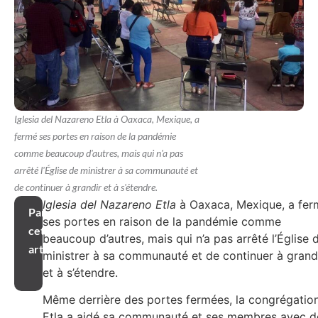
Iglesia del Nazareno Etla à Oaxaca, Mexique, a
fermé ses portes en raison de la pandémie
comme beaucoup d'autres, mais qui n'a pas
arrêté l'Église de ministrer à sa communauté et
de continuer à grandir et à s'étendre.
Iglesia del Nazareno Etla
à Oaxaca, Mexique, a fer
Partager
ses portes en raison de la pandémie comme
cet
beaucoup d’autres, mais qui n’a pas arrêté l’Église 
article
ministrer à sa communauté et de continuer à grand
et à s’étendre.
Même derrière des portes fermées, la congrégatio
Etla a aidé sa communauté et ses membres avec d