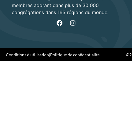
membres adorant dans plus de 30 000
congrégations dans 165 régions du monde.
Conditions d'utilisation
|
Politique de confidentialité
©20