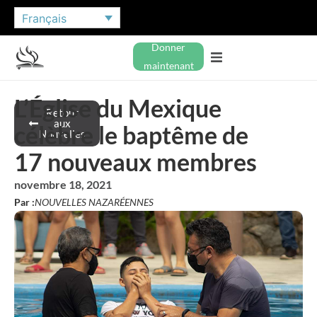
Français
Donner
maintenant
L’Église du Mexique
Retour
aux
célèbre le baptême de
Nouvelles
17 nouveaux membres
novembre 18, 2021
Par :
NOUVELLES NAZARÉENNES