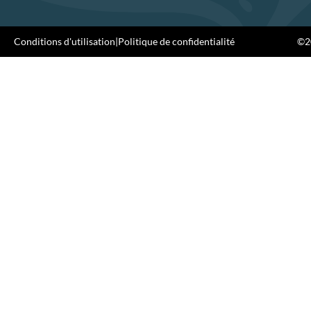
Conditions d'utilisation
|
Politique de confidentialité
©20