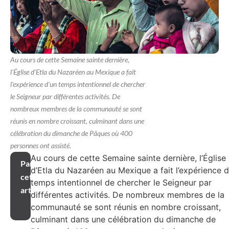
Au cours de cette Semaine sainte dernière,
l'Église d'Etla du Nazaréen au Mexique a fait
l'expérience d'un temps intentionnel de chercher
le Seigneur par différentes activités. De
nombreux membres de la communauté se sont
réunis en nombre croissant, culminant dans une
célébration du dimanche de Pâques où 400
personnes ont assisté.
Au cours de cette Semaine sainte dernière, l’Église
Partager
d’Etla du Nazaréen au Mexique a fait l’expérience d
cet
temps intentionnel de chercher le Seigneur par
article
différentes activités. De nombreux membres de la
communauté se sont réunis en nombre croissant,
culminant dans une célébration du dimanche de