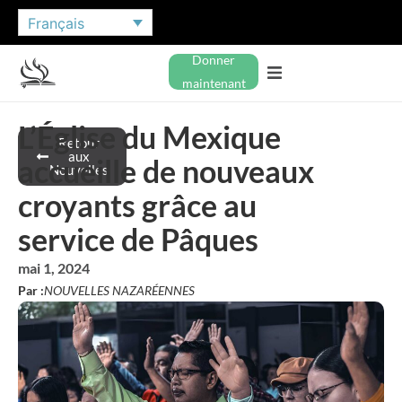
Français
Donner
maintenant
L’Église du Mexique
Retour
aux
accueille de nouveaux
Nouvelles
croyants grâce au
service de Pâques
mai 1, 2024
Par :
NOUVELLES NAZARÉENNES