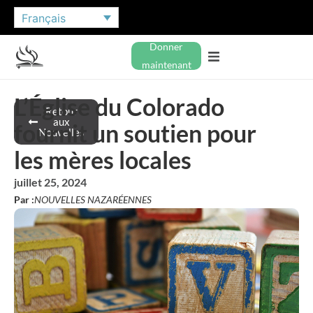
Français
Donner
maintenant
L’Église du Colorado
Retour
aux
fournit un soutien pour
Nouvelles
les mères locales
juillet 25, 2024
Par :
NOUVELLES NAZARÉENNES