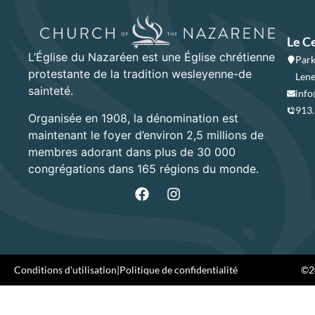
Le C
L’Église du Nazaréen est une Église chrétienne
Park
protestante de la tradition wesleyenne-de
Lene
sainteté.
info
913
Organisée en 1908, la dénomination est
maintenant le foyer d’environ 2,5 millions de
membres adorant dans plus de 30 000
congrégations dans 165 régions du monde.
Conditions d'utilisation
|
Politique de confidentialité
©20